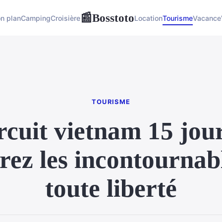
Bosstoto
📰
n plan
Camping
Croisière
Location
Tourisme
Vacance
TOURISME
rcuit vietnam 15 jour
rez les incontournab
toute liberté