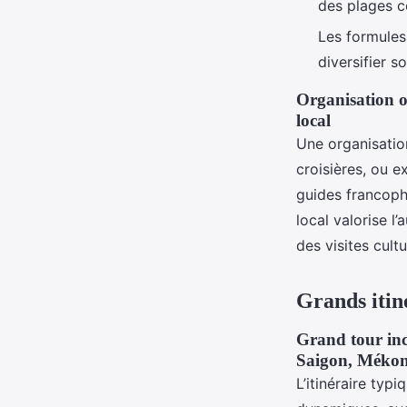
des plages 
Les formule
diversifier 
Organisation o
local
Une organisatio
croisières, ou e
guides francoph
local valorise l
des visites cult
Grands itiné
Grand tour inc
Saigon, Méko
L’itinéraire typ