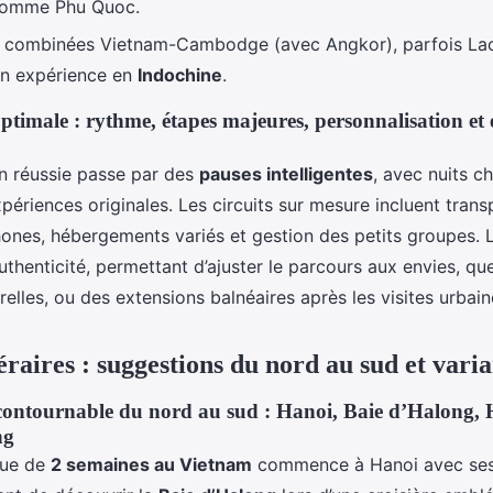
comme Phu Quoc.
s combinées Vietnam-Cambodge (avec Angkor), parfois Lao
son expérience en
Indochine
.
ptimale : rythme, étapes majeures, personnalisation e
n réussie passe par des
pauses intelligentes
, avec nuits ch
xpériences originales. Les circuits sur mesure incluent tran
ones, hébergements variés et gestion des petits groupes. 
’authenticité, permettant d’ajuster le parcours aux envies, qu
urelles, ou des extensions balnéaires après les visites urbain
raires : suggestions du nord au sud et varia
ontournable du nord au sud : Hanoi, Baie d’Halong, 
ng
ique de
2 semaines au Vietnam
commence à Hanoi avec se