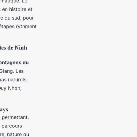
ématique. Le
en histoire et
ne du sud, pour
 étapes rythment
tes de Ninh
ntagnes du
 Giang. Les
as naturels,
Quy Nhon,
pays
, permettant,
s parcours
re, nature ou