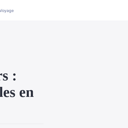
Voyage
s :
les en