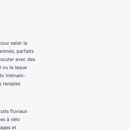
pour saisir la
nimés, parfaits
discuter avec des
l ou la laque
nés Vietnam-
s temples
cuits fluviaux
es à vélo
sages et