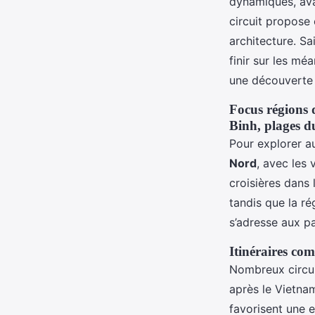
dynamiques, ava
circuit propose
architecture. Sa
finir sur les m
une découverte é
Focus régions 
Binh, plages d
Pour explorer a
Nord
, avec les
croisières dans
tandis que la r
s’adresse aux p
Itinéraires co
Nombreux circu
après le Vietna
favorisent une 