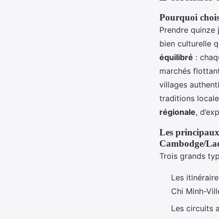
Pourquoi chois
Prendre quinze 
bien culturelle 
équilibré
: chaq
marchés flottan
villages authen
traditions local
régionale
, d’ex
Les principaux 
Cambodge/La
Trois grands typ
Les itinérai
Chi Minh-Vil
Les circuits 