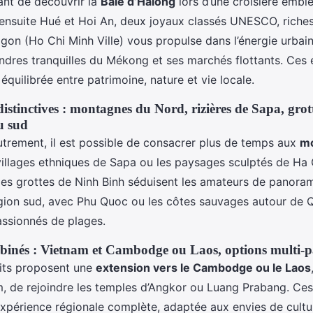
nt de découvrir la
Baie d’Halong
lors d’une croisière embl
 ensuite Hué et Hoi An, deux joyaux classés UNESCO, riches 
igon (Ho Chi Minh Ville) vous propulse dans l’énergie urbai
éandres tranquilles du Mékong et ses marchés flottants. Ces
quilibrée entre patrimoine, nature et vie locale.
distinctives : montagnes du Nord, rizières de Sapa, grot
u sud
utrement, il est possible de consacrer plus de temps aux
mo
 villages ethniques de Sapa ou les paysages sculptés de Ha
 les grottes de Ninh Binh séduisent les amateurs de panoram
égion sud, avec Phu Quoc ou les côtes sauvages autour de 
assionnés de plages.
mbinés : Vietnam et Cambodge ou Laos, options multi-
its proposent une
extension vers le Cambodge ou le Laos
m, de rejoindre les temples d’Angkor ou Luang Prabang. Ce
expérience régionale complète, adaptée aux envies de cultu