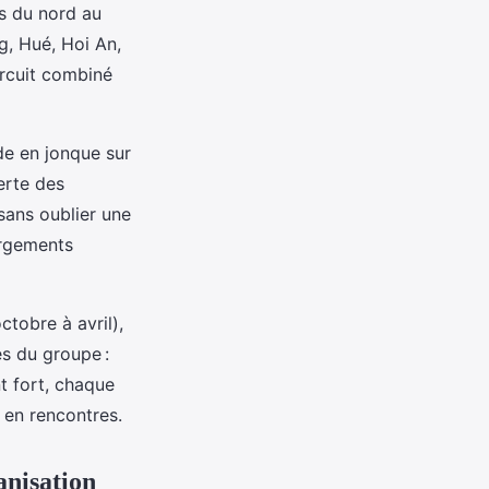
ys du nord au
g, Hué, Hoi An,
ircuit combiné
de en jonque sur
erte des
sans oublier une
ergements
ctobre à avril),
es du groupe :
nt fort, chaque
 en rencontres.
anisation