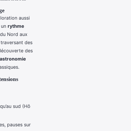
ge
loration aussi
e un
rythme
s du Nord aux
, traversant des
 découverte des
astronomie
lassiques.
tensions
squ’au sud (Hô
ges, pauses sur