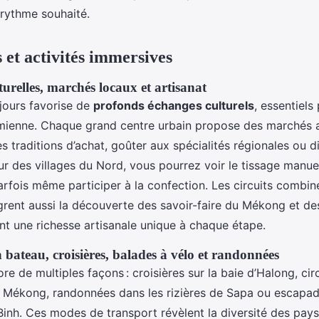
 rythme souhaité.
 et activités immersives
urelles, marchés locaux et artisanat
 jours favorise de
profonds échanges culturels
, essentiels 
amienne. Chaque grand centre urbain propose des marchés a
s traditions d’achat, goûter aux spécialités régionales ou 
r des villages du Nord, vous pourrez voir le tissage manue
parfois même participer à la confection. Les circuits combi
ent aussi la découverte des savoir-faire du Mékong et de
nt une richesse artisanale unique à chaque étape.
bateau, croisières, balades à vélo et randonnées
ore de multiples façons : croisières sur la baie d’Halong, cir
u Mékong, randonnées dans les rizières de Sapa ou escapad
Binh. Ces modes de transport révèlent la diversité des pay