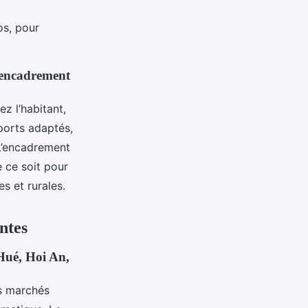
s, pour
t encadrement
ez l’habitant,
sports adaptés,
L’encadrement
e ce soit pour
es et rurales.
ntes
Hué, Hoi An,
s marchés