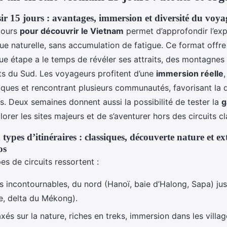
ir 15 jours : avantages, immersion et diversité du voya
jours
pour découvrir le Vietnam
permet d’approfondir l’exp
que naturelle, sans accumulation de fatigue. Ce format offr
ue étape a le temps de révéler ses attraits, des montagne
ts du Sud. Les voyageurs profitent d’une
immersion réelle
tiques et rencontrant plusieurs communautés, favorisant la
es. Deux semaines donnent aussi la possibilité de tester la
g
plorer les sites majeurs et de s’aventurer hors des circuits c
types d’itinéraires : classiques, découverte nature et ex
os
es de circuits ressortent :
res incontournables, du nord (Hanoï, baie d’Halong, Sapa) ju
le, delta du Mékong).
axés sur la nature, riches en treks, immersion dans les villa