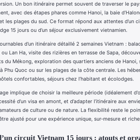
rsion. Un bon itinéraire permet souvent de traverser le pa
ent, avec des étapes phares comme Hanoi, la baie d’Halon
et les plages du sud. Ce format répond aux attentes d’un c
e 15 jours ou d’un séjour exclusivement vietnamien.
ournables d’un itinéraire détaillé 2 semaines Vietnam : bala
 ou Lan Ha, visite des rizières en terrasse de Sapa, découv
ts du Mékong, exploration des quartiers anciens de Hanoi, 
 à Phu Quoc ou sur les plages de la côte centrale. Les héb
hôtels confortables, séjours chez l’habitant et écolodges.
ge implique de choisir la meilleure période (idéalement d’o
écessité d’un visa en amont, et d’adapter l’itinéraire aux envi
 amateurs de culture ou de nature. La flexibilité reste le poi
être ajusté pour une expérience unique, sur-mesure et riche
d’un circuit Vietnam 15 jours : atouts et org