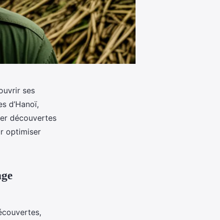
ouvrir ses
es d’Hanoï,
ier découvertes
r optimiser
age
 découvertes,