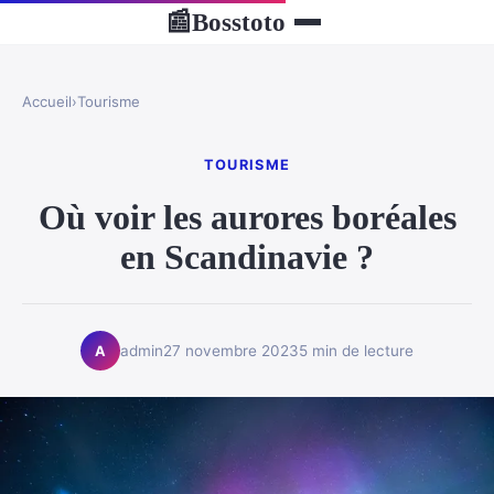
Bosstoto
📰
Accueil
›
Tourisme
TOURISME
Où voir les aurores boréales
en Scandinavie ?
admin
27 novembre 2023
5 min de lecture
A