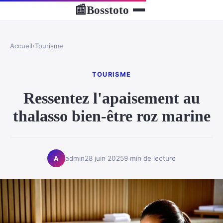
Bosstoto
📰
Accueil
›
Tourisme
TOURISME
Ressentez l'apaisement au
thalasso bien-être roz marine
admin
28 juin 2025
9 min de lecture
A